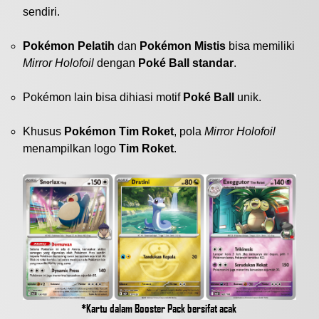
sendiri.
Pokémon Pelatih
dan
Pokémon Mistis
bisa memiliki
Mirror Holofoil
dengan
Poké Ball standar
.
Pokémon lain bisa dihiasi motif
Poké Ball
unik.
Khusus
Pokémon Tim Roket
, pola
Mirror Holofoil
menampilkan logo
Tim Roket
.
*Kartu dalam Booster Pack bersifat acak