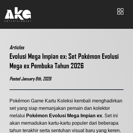
Articles
Evolusi Mega Impian ex: Set Pokémon Evolusi
Mega ex Pembuka Tahun 2026
Posted January 8th, 2026
Pokémon Game Kartu Koleksi kembali menghadirkan
set yang siap memanjakan pemain dan kolektor
melalui
Pokémon Evolusi Mega Impian ex
. Set ini
akan memadukan kartu-kartu populer dari beberapa
tahun terakhir serta sentuhan visual baru yang keren.