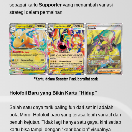
sebagai kartu
Supporter
yang menambah variasi
strategi dalam permainan.
*Kartu dalam Booster Pack bersifat acak
Holofoil Baru yang Bikin Kartu “Hidup”
Salah satu daya tarik paling fun dari set ini adalah
pola Mirror Holofoil baru yang terasa lebih variatif dan
penuh kejutan. Tidak lagi hanya satu gaya, kini setiap
kartu bisa tampil dengan “kepribadian” visualnya